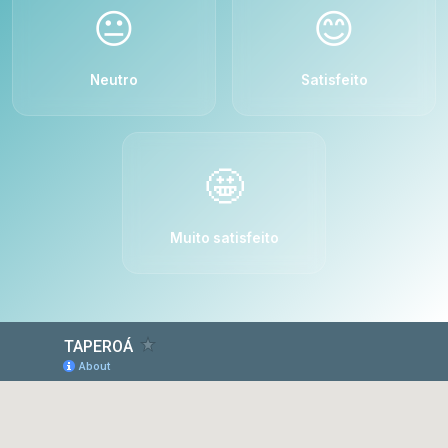
😐
😊
Neutro
Satisfeito
🤩
Muito satisfeito