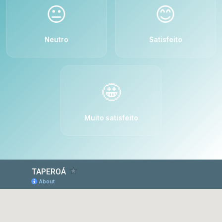
😐
😊
Neutro
Satisfeito
🤩
Muito satisfeito