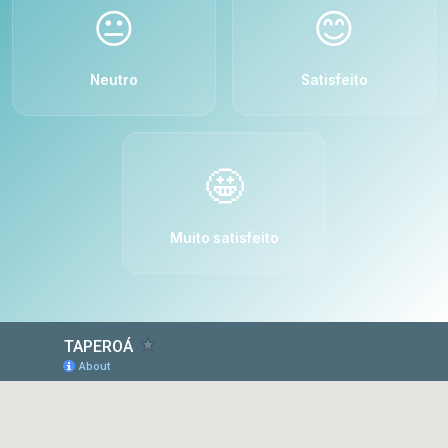
😐
😊
Neutro
Satisfeito
🤩
Muito satisfeito