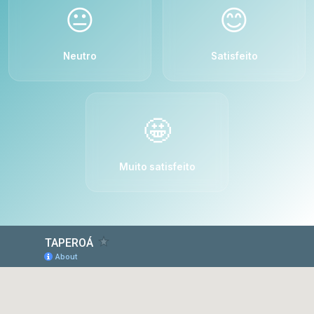
😐
😊
Neutro
Satisfeito
🤩
Muito satisfeito