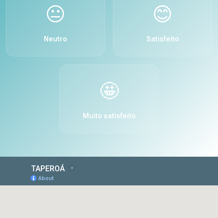
😐
😊
Neutro
Satisfeito
🤩
Muito satisfeito