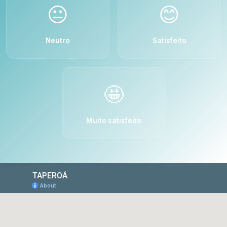
😐
😊
Neutro
Satisfeito
🤩
Muito satisfeito