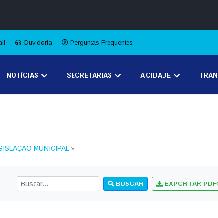
A
A●
A
Início
ência
Buscar