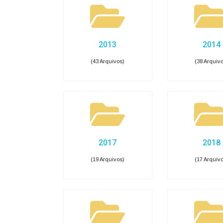
Receitas COVID-19
Des
Pessoal, Diárias e Emend
Salários, benefícios e viagens pagas aos serv
Folha de Pagamento
Est