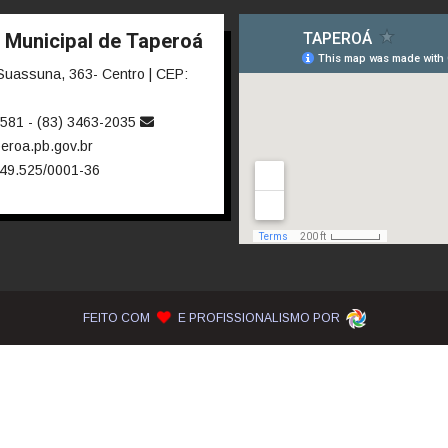
cais de Contratos
Ordem Cronológica de
Pagamentos
situação atual, empresa contratada, valores pagos e obras paralisad