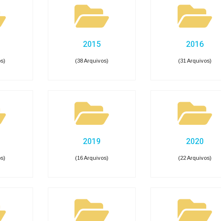
pesas COVID-19
Gastos com Publicidade
as
idores públicos · Lei 12.527 (LAI) · LC 101/2000
agiários
Terceirizados