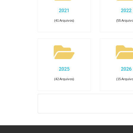
Diárias e Passagens
Tab
Licitações, Contratos e 
Compras, contratações e acordos realizados —
Licitações
Ata