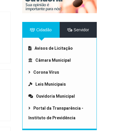
r da Transparência Pública
C 131/2009
Despesas Extraorçamentárias
Subvenções Sociais