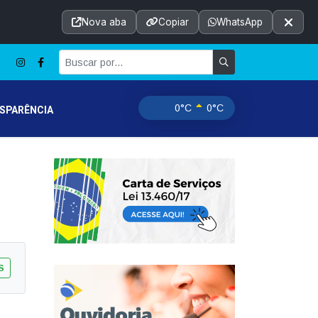
Acessibilidade
A+
A++
|
■
A□
A
Nova aba
Copiar
WhatsApp
Notícias
Seções
e-SIC