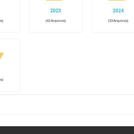
ela de Diárias
Emendas Parlamentares
Convênios
 saiba quem fornece produtos e serviços · Lei 14.133/2021 · Lei 12.5
s de Adesão - SRP
Plano de Contratações