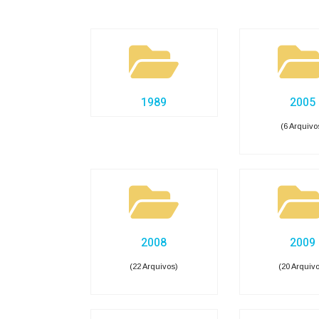
e-SIC
Ouvidoria
Receitas e Despesas
Veja para onde vai o dinheiro público e de on
Receitas Orçamentárias
Rec
Documentos de Pagamento
Res