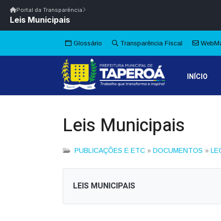
Início
|
Glossário
|
FAQ
|
Ouvidoria
|
Webmail
Portal da Transparência
Leis Municipais
Início
/
Portal da Transparência
Portal da Transparência
PM TAPEROÁ/PB
Portal da Transpar
Prefeitura Municipal de Taperoá