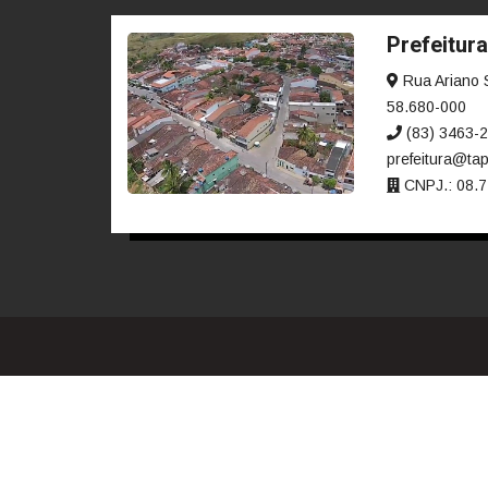
Contratos
Fis
Acordos sem Transferência
Obras Públicas
Acompanhe o andamento das obras públicas — 