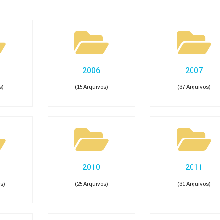
Carta de Serviços
Acessibilidade
Rada
de ele vem — impostos, transferências e gastos · Lei 12.527 (LAI) · L
eitas Extraorçamentárias
Despesas Orçamentárias
tos a Pagar
Dívida Ativa