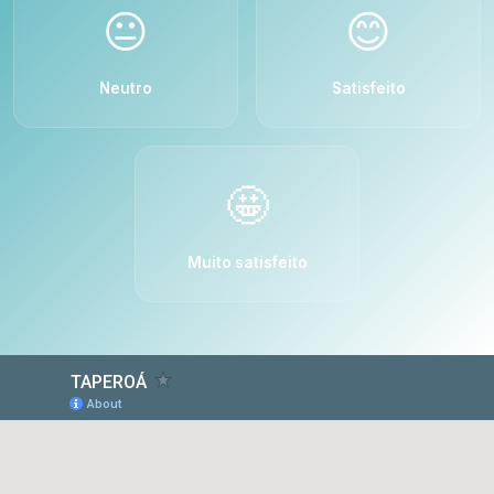
😐
😊
Neutro
Satisfeito
🤩
Muito satisfeito