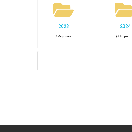
Receitas COVID-19
Des
Pessoal, Diárias e Emend
Salários, benefícios e viagens pagas aos serv
Folha de Pagamento
Est