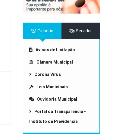
r da Transparência Pública
C 131/2009
Despesas Extraorçamentárias
Subvenções Sociais