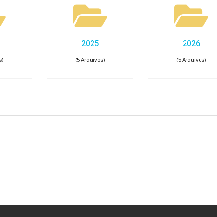
pesas COVID-19
Gastos com Publicidade
as
idores públicos · Lei 12.527 (LAI) · LC 101/2000
agiários
Terceirizados