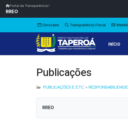
Início
|
Glossário
|
FAQ
|
Ouvidoria
|
Webmail
Portal da Transparência
RREO
Início
/
Portal da Transparência
Portal da Transparência
PM TAPEROÁ/PB
Portal da Transpar
Prefeitura Municipal de Taperoá