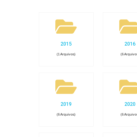
e-SIC
Ouvidoria
Receitas e Despesas
Veja para onde vai o dinheiro público e de on
Receitas Orçamentárias
Rec
Documentos de Pagamento
Res