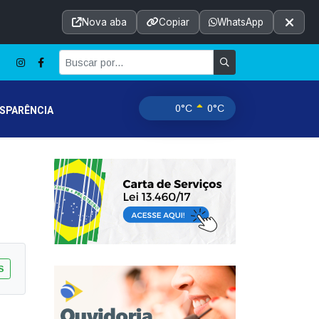
Acessibilidade
A+
A++
|
■
A□
A
Nova aba
Copiar
WhatsApp
Notícias
Seções
e-SIC