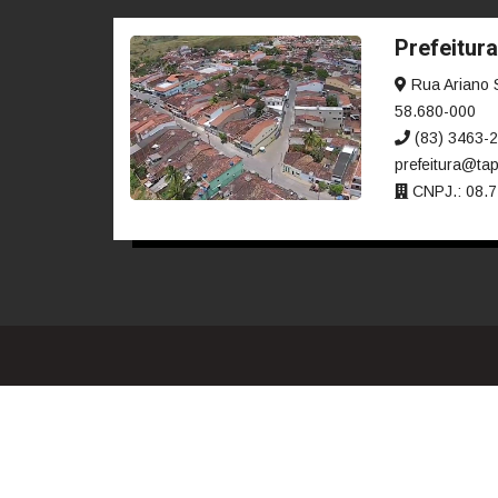
Diárias e Passagens
Tab
Licitações, Contratos e 
Compras, contratações e acordos realizados —
Licitações
Ata