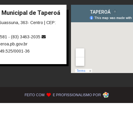
ela de Diárias
Emendas Parlamentares
Convênios
 saiba quem fornece produtos e serviços · Lei 14.133/2021 · Lei 12.5
s de Adesão - SRP
Plano de Contratações