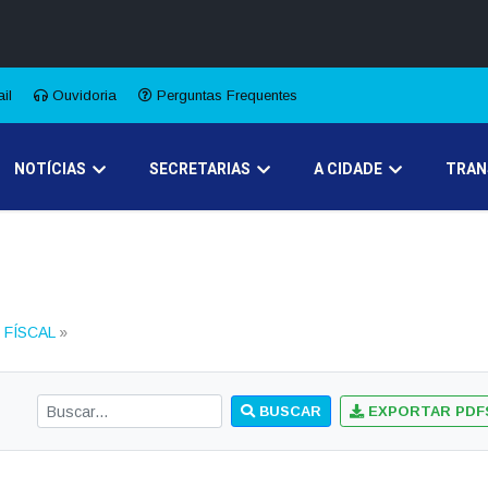
A
A●
A
Início
ência
Buscar