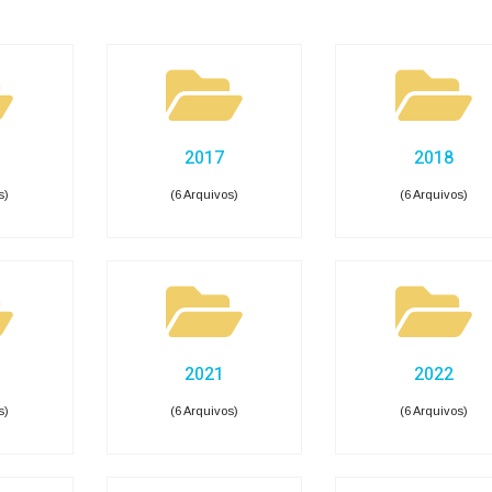
Carta de Serviços
Acessibilidade
Rada
de ele vem — impostos, transferências e gastos · Lei 12.527 (LAI) · L
eitas Extraorçamentárias
Despesas Orçamentárias
tos a Pagar
Dívida Ativa