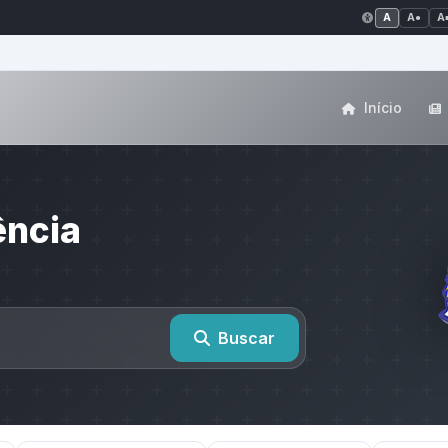
A
A●
A
Início
ência
Buscar