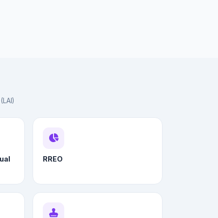
(LAI)
ual
RREO