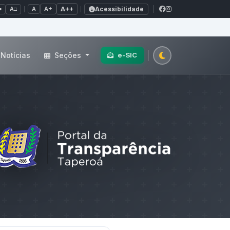
Acessibilidade
A+
A++
|
■
A□
A
Notícias
Seções
e-SIC